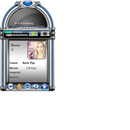
W-P Streaming
Hörer:
∅
Genre:
Rock Pop
Bitrate:
128 kbps
Songtitel:
Helene Fischer Fehlerfrei
Station:
Das-Durchgeknallte-Radio