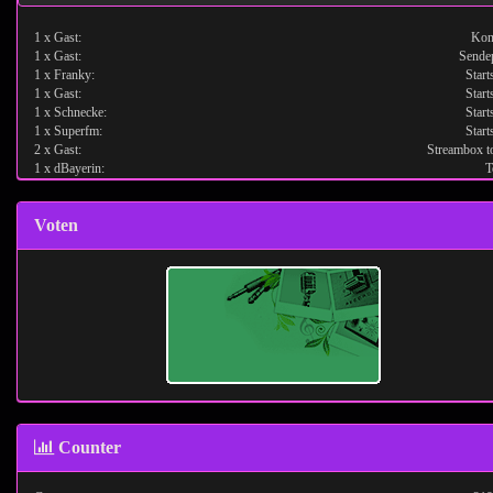
1 x Gast:
Kon
1 x Gast:
Sende
1 x Franky:
Start
1 x Gast:
Start
1 x Schnecke:
Start
1 x Superfm:
Start
2 x Gast:
Streambox t
1 x dBayerin:
T
Voten
Counter