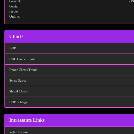
Gesamt:
219
Gestern:
Heute:
Online:
Charts
DDP
DDC Dance Charts
Dance Charts Trend
Swiss Dance
Singel Charts
DDP Schlager
Intressante Links
Voten für uns