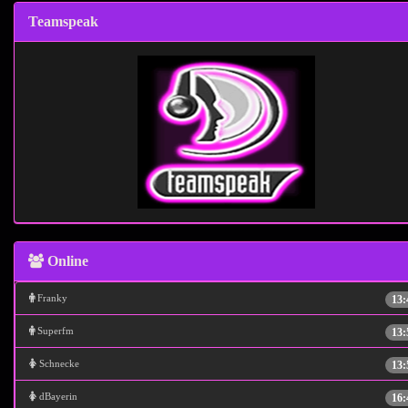
Teamspeak
Online
Franky
13:
Superfm
13:
Schnecke
13:
dBayerin
16: