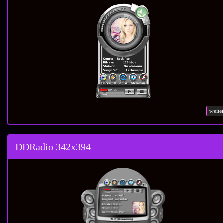
weite
DDRadio 342x394